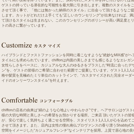
ていく高い技術を持っています。また、決められたスタイルを押し付けるのでは
ゲストの持っている潜在的な可能性を最大限に引き出します。複数のスタイルを
させて頂く事で、「他には無かった納得のスタイル」に出会って頂けるようなご
します。カットがどれだけ上手くても“正しいカウンセリング”が出来なければ、満
て頂けるスタイルは生まれない。このカウンセリングのポリシーが高い満足度と
トの高さに繋がっています。
ハイブランドとファストファッションを同時に着こなすような“絶妙なMIX感”がヘ
タイルにも求められています。chiffonは内面の美しさまでも感じるようなエレガ
女性らしさをベースに、カジュアルな大人のゆるさをプラスした“時流に合ったデ
ン”を、ゲストの皆様のご希望に合わせた範囲でご提案しています。ゲスト1人1人
格や髪質を見極めたミリ単位のカットラインで、“カスタマイズされた完全オーダ
イドのオンリーワンスタイル”を叶えます。
chiffonの店名の由来は“絹のような心地よいやわらかさ”です。ヘアサロンはゲスト
様の大切な時間と美しさへの希望をお預かりする場所。ご来店 頂いたゲストの皆
が、安心で楽しく気持ちよく過ごせる空間を、スタイリスト1人1人が心を込めて
させて頂きます。また、店内は女性の憧れ南仏プロヴァンスの香り漂うShabbyChi
空間をイメージした“カジュアルフレンチ”なインテリアを採用。上質で居心地の良