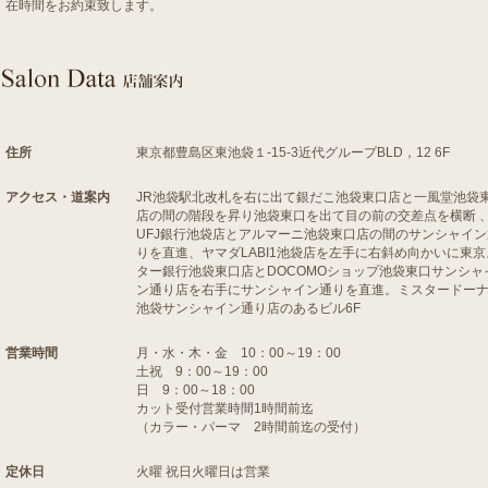
在時間をお約束致します。
住所
東京都豊島区東池袋１-15-3近代グループBLD，12 6F
アクセス・道案内
JR池袋駅北改札を右に出て銀だこ池袋東口店と一風堂池袋
店の間の階段を昇り池袋東口を出て目の前の交差点を横断 
UFJ銀行池袋店とアルマーニ池袋東口店の間のサンシャイン
りを直進、ヤマダLABI1池袋店を左手に右斜め向かいに東京
ター銀行池袋東口店とDOCOMOショップ池袋東口サンシャ
ン通り店を右手にサンシャイン通りを直進。ミスタードー
池袋サンシャイン通り店のあるビル6F
営業時間
月・水・木・金 10：00～19：00
土祝 9：00～19：00
日 9：00～18：00
カット受付営業時間1時間前迄
（カラー・パーマ 2時間前迄の受付）
定休日
火曜 祝日火曜日は営業