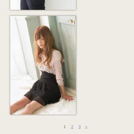
1
2
3
»